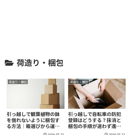
荷造り・梱包
荷造り・梱包
荷造り・梱包
引っ越しで観葉植物の鉢
引っ越しで自転車の防犯
を倒れないように梱包す
登録はどうする？抹消と
る方法｜箱選びから運搬
梱包の手順が迷わず進
後のケアまで迷わず進め
む！
2026.07.22
2026.07.21