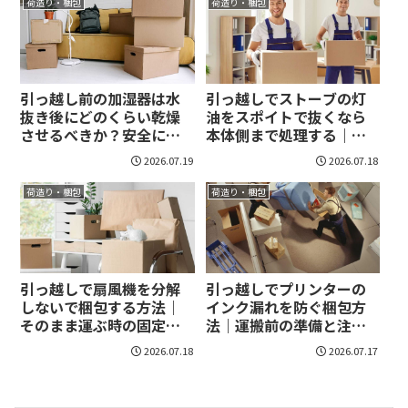
荷造り・梱包
荷造り・梱包
引っ越し前の加湿器は水
引っ越しでストーブの灯
抜き後にどのくらい乾燥
油をスポイトで抜くなら
させるべきか？安全に運
本体側まで処理する｜漏
ぶ準備と保管の目安を押
れと臭いを防ぐ手順が身
2026.07.19
2026.07.18
さえよう!
につく！
荷造り・梱包
荷造り・梱包
引っ越しで扇風機を分解
引っ越しでプリンターの
しないで梱包する方法｜
インク漏れを防ぐ梱包方
そのまま運ぶ時の固定と
法｜運搬前の準備と注意
破損対策がわかる！
点を具体的に整理！
2026.07.18
2026.07.17