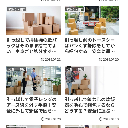
られます！
荷造り・梱包
荷造り・梱包
引っ越しで掃除機の紙パ
引っ越し前のトースター
ックはそのまま捨ててよ
はパンくず掃除をしてか
い｜中身ごと処分する判
ら梱包する｜安全に運ぶ
断がすぐに定まる！
準備が一度で整う！
2026.07.21
2026.07.20
荷造り・梱包
荷造り・梱包
引っ越しで電子レンジの
引っ越しで箱なしの炊飯
アース線を外す手順｜安
器を毛布で梱包するなら
全に外して新居で困らな
どうする？安全に運ぶ手
い方法！
順と注意点を押さえる！
2026.07.20
2026.07.19