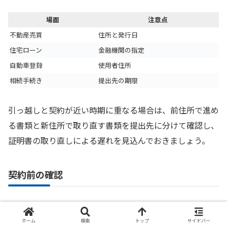
場面
注意点
不動産売買
住所と発行日
住宅ローン
金融機関の指定
自動車登録
使用者住所
相続手続き
提出先の期限
引っ越しと契約が近い時期に重なる場合は、前住所で進め
る書類と新住所で取り直す書類を提出先に分けて確認し、
証明書の取り直しによる遅れを見込んでおきましょう。
契約前の確認
契約直前に慌てないためには、印鑑登録証明書を取得する
前に提出先へ確認しておくべき項目を整理しておくことが
ホーム
検索
トップ
サイドバー