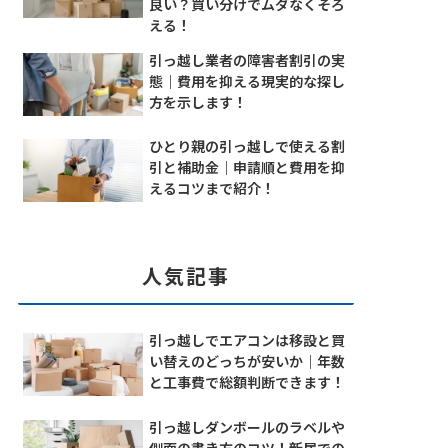
良い？買い分けでムダなくそろ
える！
引っ越し業者の障害者割引の実
態｜費用を抑える現実的な探し
方を示します！
ひとり親の引っ越しで使える割
引と補助金｜申請順と費用を抑
えるコツまで紹介！
人気記事
引っ越しでエアコンは移設と買
い替えのどっちが安いか｜年数
と工事費で総額判断できます！
引っ越しダンボールのラベルや
側面の書き方のコツ！新居での